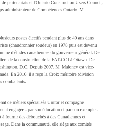
l de partenariats et l'Ontario Construction Users Council,
gtemps administrateur de Compétences Ontario. M.
usieurs postes électifs pendant plus de 40 ans dans
iériste (chaudronnier soudeur) en 1978 puis est devenu
ogramme d'études canadiennes du gouverneur général. De
tiers de la construction de la FAT-COI à Ottawa. De
 Washington, D.C. Depuis 2007, M. Maloney est vice-
nada. En 2016, il a reçu la Croix méritoire (division
s combattants.
nal de métiers spécialisés Unifor et compagne
ément engagée - par son éducation et par son exemple -
 à fournir des débouchés à des Canadiennes et
ssage. Dans la communauté, elle siège aux comités