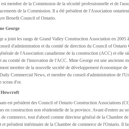
est membre de la Commission de la sécurité professionnelle et de l'assu
acements de la Commission. Il a été président de l'Association ontarienne
er Benefit Council of Ontario.
ne George
 a joint les rangs de Grand Valley Construction Association en 2005 à tit
seil d'administration et du comité de direction du Council of Ontario 
générale de l'Association canadienne de la construction (ACC) et elle si
et au comité de l'innovation de l'ACC. Mme George est une ancienne m
lement membre de la nouvelle société de développement économique de l
Daily Commercial News, et membre du conseil d'administration de l'Unive
on sceau d'or.
 Howcroft
m est président des Council of Ontario Construction Associations (COCA
s en construction non résidentielle de la province. Avant d'entrer au 
 de commerce, tout d'abord comme directeur général de la Chambre 
t et président intérimaire de la Chambre de commerce de l'Ontario. Il f