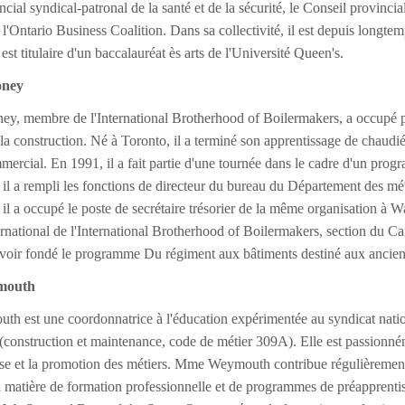
cial syndical-patronal de la santé et de la sécurité, le Conseil provincia
dé l'Ontario Business Coalition. Dans sa collectivité, il est depuis lon
t titulaire d'un baccalauréat ès arts de l'Université Queen's.
oney
y, membre de l'International Brotherhood of Boilermakers, a occupé pl
e la construction. Né à Toronto, il a terminé son apprentissage de chaud
mercial. En 1991, il a fait partie d'une tournée dans le cadre d'un pr
il a rempli les fonctions de directeur du bureau du Département des mé
il a occupé le poste de secrétaire trésorier de la même organisation à
ernational de l'International Brotherhood of Boilermakers, section du Ca
avoir fondé le programme Du régiment aux bâtiments destiné aux ancien
mouth
h est une coordonnatrice à l'éducation expérimentée au syndicat natio
 (construction et maintenance, code de métier 309A). Elle est passionn
nse et la promotion des métiers. Mme Weymouth contribue régulièrement
 matière de formation professionnelle et de programmes de préapprenti