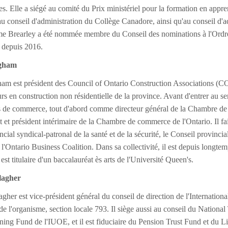
les. Elle a siégé au comité du Prix ministériel pour la formation en appr
au conseil d'administration du Collège Canadore, ainsi qu'au conseil d'adm
e Brearley a été nommée membre du Conseil des nominations à l'Ordre de
 depuis 2016.
gham
m est président des Council of Ontario Construction Associations (COCA
s en construction non résidentielle de la province. Avant d'entrer au 
 de commerce, tout d'abord comme directeur général de la Chambre 
t et président intérimaire de la Chambre de commerce de l'Ontario. Il f
cial syndical-patronal de la santé et de la sécurité, le Conseil provincia
dé l'Ontario Business Coalition. Dans sa collectivité, il est depuis lon
t titulaire d'un baccalauréat ès arts de l'Université Queen's.
lagher
gher est vice-président général du conseil de direction de l'Internatio
 de l'organisme, section locale 793. Il siège aussi au conseil du Nationa
ning Fund de l'IUOE, et il est fiduciaire du Pension Trust Fund et du L