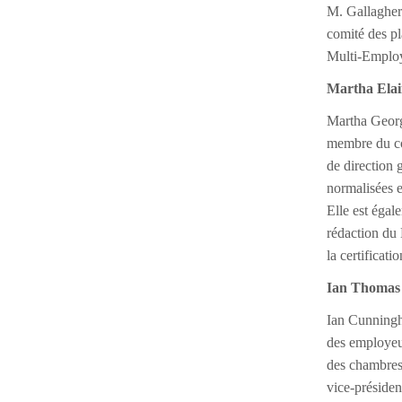
M. Gallagher 
comité des pl
Multi-Employ
Martha Elai
Martha George
membre du con
de direction 
normalisées 
Elle est éga
rédaction du 
la certificati
Ian Thomas
Ian Cunningha
des employeur
des chambres
vice-présiden