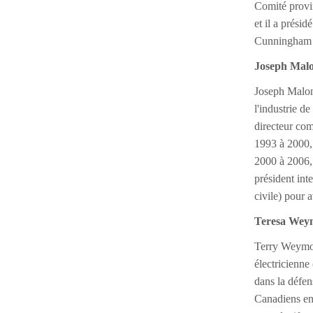
Comité provin
et il a prési
Cunningham es
Joseph Mal
Joseph Malone
l'industrie d
directeur com
1993 à 2000, 
2000 à 2006, 
président int
civile) pour 
Teresa Wey
Terry Weymout
électricienne
dans la défe
Canadiens en