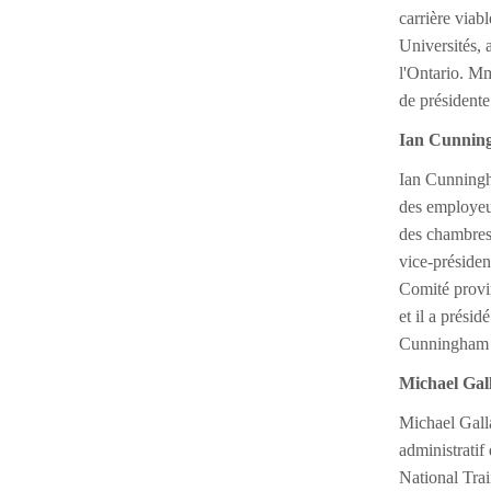
carrière viab
Universités, 
l'Ontario. Mm
de présidente
Ian Cunnin
Ian Cunningha
des employeur
des chambres
vice-présiden
Comité provin
et il a prési
Cunningham es
Michael Gal
Michael Galla
administratif
National Trai