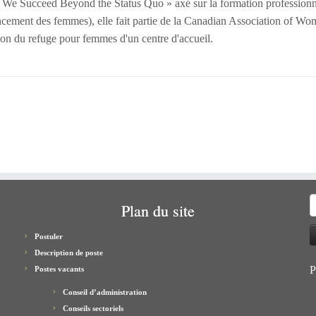
« We Succeed Beyond the Status Quo » axé sur la formation professionne
ncement des femmes), elle fait partie de la Canadian Association of Wo
ion du refuge pour femmes d'un centre d'accueil.
S
Plan du site
f
Postuler
Description de poste
P
Postes vacants
Conseil d’administration
Conseils sectoriels